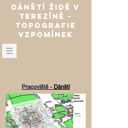
Dánští Židé v
TerezínĚ -
Topografie
vzpomínek
Pracoviště -
Dánští