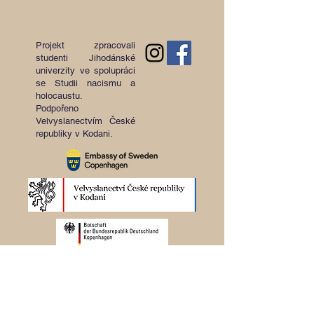
Projekt zpracovali
studenti Jihodánské
univerzity ve spolupráci
se Studii nacismu a
holocaustu.
Podpořeno
Velvyslanectvím České
republiky v Kodani.