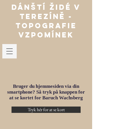
Dánští Židé v
TerezínĚ -
Topografie
vzpomínek
Bruger du hjemmesiden via din
smartphone? Så tryk på knappen for
at se kortet for Baruch Wachsberg
Tryk hér for at se kort