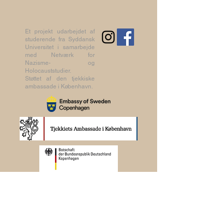
Et projekt udarbejdet af
studerende fra Syddansk
Universitet i samarbejde
med Netværk for
Nazisme- og
Holocauststudier.
Støttet af den tjekkiske
ambassade i København.