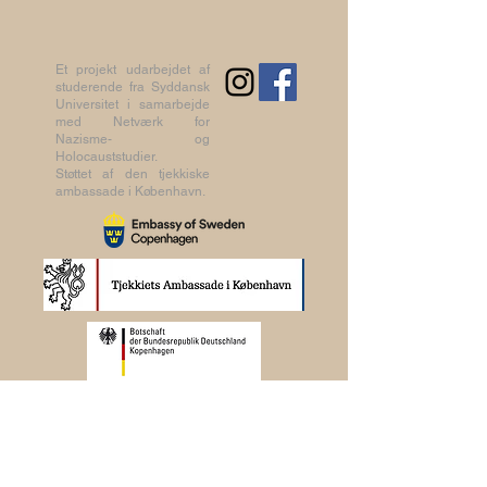
Et projekt udarbejdet af
studerende fra Syddansk
Universitet i samarbejde
med Netværk for
Nazisme- og
Holocauststudier.
Støttet af den tjekkiske
ambassade i København.