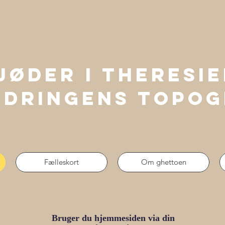
jøder i Theresie
ndringens Topog
Fælleskort
Om ghettoen
Bruger du hjemmesiden via din