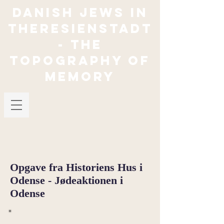
Danish jews in
theresienstadt
- The
Topography of
Memory
Opgave fra Historiens Hus i
Odense - Jødeaktionen i
Odense