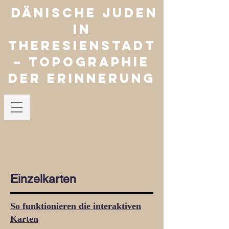
Dänische Juden
in
Theresienstadt
– Topographie
der Erinnerung
Einzelkarten
So funktionieren die interaktiven
Karten