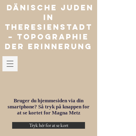
Dänische Juden
in
Theresienstadt
– Topographie
der Erinnerung
Bruger du hjemmesiden via din
smartphone? Så tryk på knappen for
at se kortet for Magna Metz
Tryk hér for at se kort