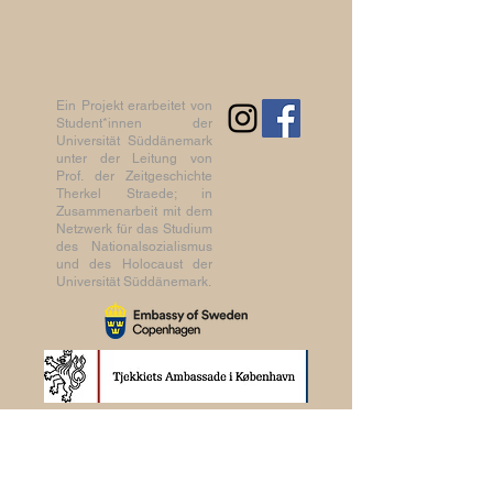
Ein Projekt erarbeitet von
Student*innen der
Universität Süddänemark
unter der Leitung von
Prof. der Zeitgeschichte
Therkel Straede; in
Zusammenarbeit mit dem
Netzwerk für das Studium
des Nationalsozialismus
und des Holocaust der
Universität Süddänemark.