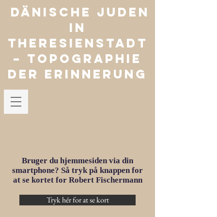
Dänische Juden
in
Theresienstadt
– Topographie
der Erinnerung
Bruger du hjemmesiden via din
smartphone? Så tryk på knappen for
at se kortet for Robert Fischermann
Tryk hér for at se kort