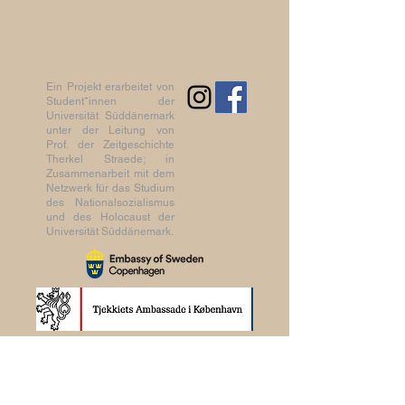
Ein Projekt erarbeitet von
Student*innen der
Universität Süddänemark
unter der Leitung von
Prof. der Zeitgeschichte
Therkel Straede; in
Zusammenarbeit mit dem
Netzwerk für das Studium
des Nationalsozialismus
und des Holocaust der
Universität Süddänemark.