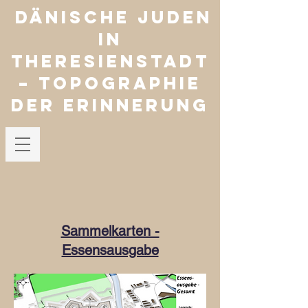
Dänische Juden
in
Theresienstadt
– Topographie
der Erinnerung
Sammelkarten -
Essensausgabe