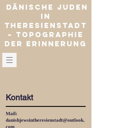
Dänische Juden
in
Theresienstadt
– Topographie
der Erinnerung
Kontakt
Mail:
danishjewsintheresienstadt@outlook.
com