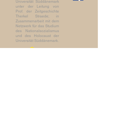
Universität Süddänemark
unter der Leitung von
Prof. der Zeitgeschichte
Therkel Straede; in
Zusammenarbeit mit dem
Netzwerk für das Studium
des Nationalsozialismus
und des Holocaust der
Universität Süddänemark.