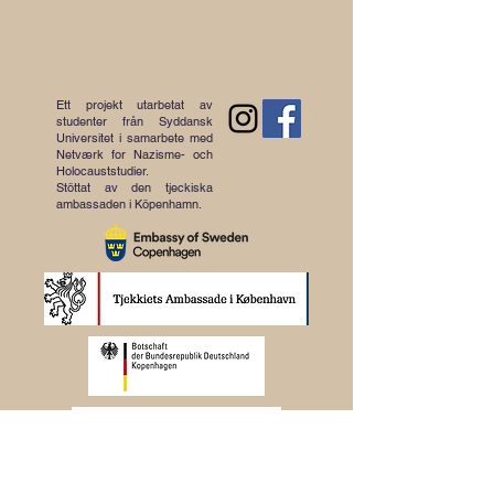
Ett projekt utarbetat av
studenter från Syddansk
Universitet i samarbete med
Netværk for Nazisme- och
Holocauststudier.
Stöttat av den tjeckiska
ambassaden i Köpenhamn.