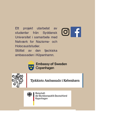
Ett projekt utarbetat av
studenter från Syddansk
Universitet i samarbete med
Netværk for Nazisme- och
Holocauststudier.
Stöttat av den tjeckiska
ambassaden i Köpenhamn.