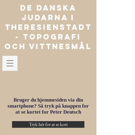
De danska
judarna i
Theresienstadt
- TOPOGRAFI
OCH VITTNESMÅL
Bruger du hjemmesiden via din
smartphone? Så tryk på knappen for
at se kortet for Peter Deutsch
Tryk hér for at se kort