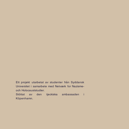
Ett projekt utarbetat av studenter från Syddansk
Universitet i samarbete med Netværk for Nazisme-
och Holocauststudier.
Stöttat av den tjeckiska ambassaden i
Köpenhamn.