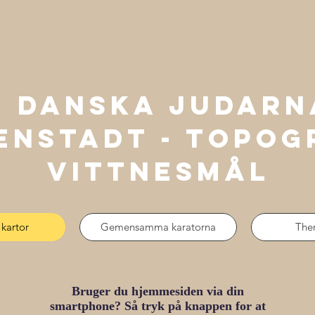
e danska judarn
enstadt - TOPOG
VITTNESMÅL
 kartor
Gemensamma karatorna
Ther
Bruger du hjemmesiden via din
smartphone? Så tryk på knappen for at