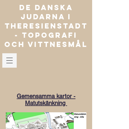
De danska
judarna i
Theresienstadt
- TOPOGRAFI
OCH VITTNESMÅL
Gemensamma kartor -
Matutskänkning