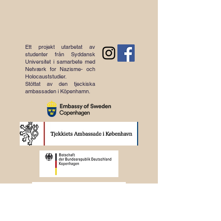
Ett projekt utarbetat av
studenter från Syddansk
Universitet i samarbete med
Netværk for Nazisme- och
Holocauststudier.
Stöttat av den tjeckiska
ambassaden i Köpenhamn.