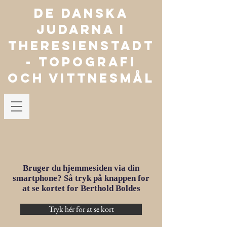
De danska
judarna i
Theresienstadt
- TOPOGRAFI
OCH VITTNESMÅL
Bruger du hjemmesiden via din
smartphone? Så tryk på knappen for
at se kortet for Berthold Boldes
Tryk hér for at se kort