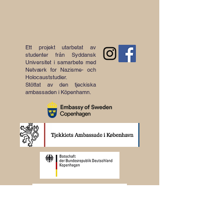
Ett projekt utarbetat av
studenter från Syddansk
Universitet i samarbete med
Netværk for Nazisme- och
Holocauststudier.
Stöttat av den tjeckiska
ambassaden i Köpenhamn.